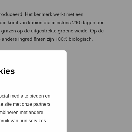
produceerd. Het kenmerk werkt met een
boom komt van koeien die minstens 210 dagen per
 te grazen op de uitgestrekte groene weide. Op de
 andere ingrediënten zijn 100% biologisch.
kies
ocial media te bieden en
e site met onze partners
ombineren met andere
bruik van hun services.