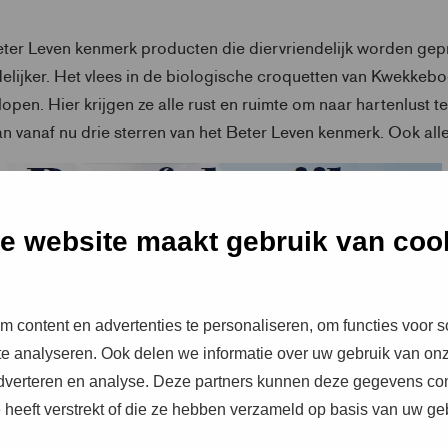
ter Leven kenmerk producten die diervriendelijk worden ge
delijker. Het vlees in de biologische croquetten van Kwekke
lopen. Hier krijgen ze alle rust en ruimte om naar hartenlust
vanaf nu drie sterren van het Beter Leven kenmerk. Ook alle
e website maakt gebruik van coo
 content en advertenties te personaliseren, om functies voor s
e analyseren. Ook delen we informatie over uw gebruik van onz
adverteren en analyse. Deze partners kunnen deze gegevens c
e heeft verstrekt of die ze hebben verzameld op basis van uw ge