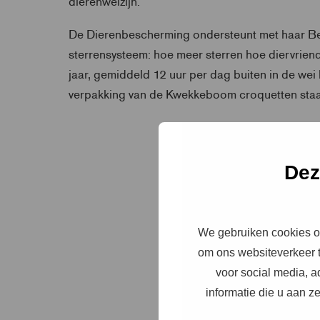
dierenwelzijn.
De Dierenbescherming ondersteunt met haar Be
sterrensysteem: hoe meer sterren hoe diervrien
jaar, gemiddeld 12 uur per dag buiten in de wei 
verpakking van de Kwekkeboom croquetten staan 
Dez
We gebruiken cookies om
om ons websiteverkeer t
voor social media, 
informatie die u aan z