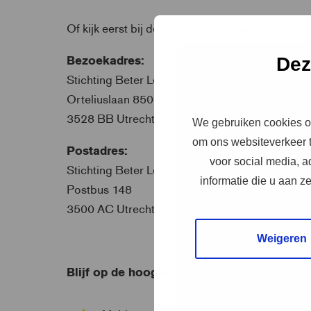
Of kijk eerst bij de
Veelgestelde vragen
Bezoekadres:
Dez
Stichting Beter Leven keurmerk
Orteliuslaan 850
3528 BB Utrecht
We gebruiken cookies om
om ons websiteverkeer t
Postadres:
voor social media, 
Stichting Beter Leven keurmerk
informatie die u aan z
Postbus 148
3500 AC Utrecht
Weigeren
Blijf op de hoogte