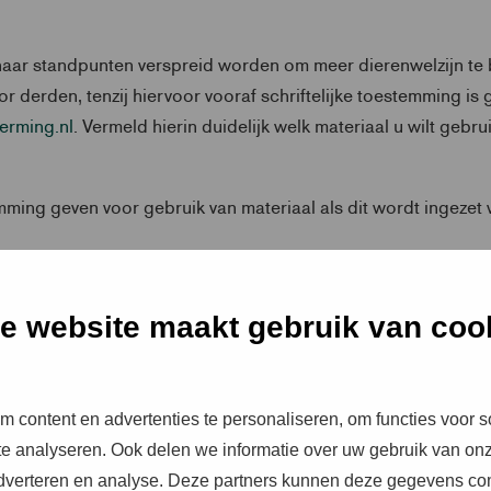
haar standpunten verspreid worden om meer dierenwelzijn te 
oor derden, tenzij hiervoor vooraf schriftelijke toestemming
erming.nl
. Vermeld hierin duidelijk welk materiaal u wilt geb
ming geven voor gebruik van materiaal als dit wordt ingezet 
eid of de standpunten van de Dierenbescherming;
.
e website maakt gebruik van coo
 content en advertenties te personaliseren, om functies voor s
 zijn slechts toegestaan als ze gebruikt worden als teken va
e analyseren. Ook delen we informatie over uw gebruik van onz
e wijze van gebruik is schriftelijke toestemming vooraf no
adverteren en analyse. Deze partners kunnen deze gegevens c
. We streven naar beantwoording binnen 5 werkdagen.