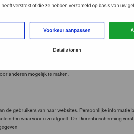
e heeft verstrekt of die ze hebben verzameld op basis van uw ge
iden naar de context waarbinnen de Dierenbescherming haar
 toevoegen van informatie is niet toegestaan.
Voorkeur aanpassen
A
Details tonen
 via normaal browserbezoek. Het is niet toegestaan om de we
et uitzondering van spiders ten behoeve van openbare zoekmac
 voor anderen mogelijk te maken.
n de gebruikers van haar websites. Persoonlijke informatie 
leinden waarvoor u ze afgeeft. De Dierenbescherming verstre
 gegeven.