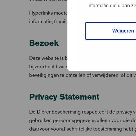
informatie die u aan z
Hyperlinks moeten de bezoeker rechtstreeks le
informatie, framing, herpublicatie, bewerking of
Weigeren
Bezoek
Deze website is bedoeld voor eigen raadpleging
bijvoorbeeld via scripts, bots en/of spiders, m
beveiligingen te omzeilen of verwijderen, of dit
Privacy Statement
De Dierenbescherming respecteert de privacy va
gebruiken persoonsgegevens alleen voor die doe
daarvoor vooraf schriftelijke toestemming hebt