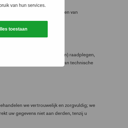
bruik van hun services.
 content aanbiedt. Het overnemen van
lles toestaan
bsite geautomatiseerd te (laten) raadplegen,
hines. Het is ook niet toegestaan technische
behandelen we vertrouwelijk en zorgvuldig; we
kt uw gegevens niet aan derden, tenzij u