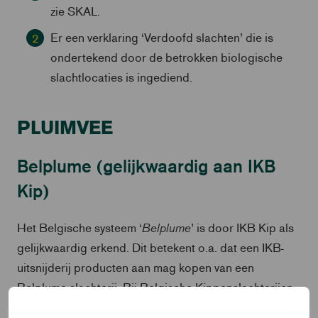
zie SKAL.
Er een verklaring ‘Verdoofd slachten’ die is
ondertekend door de betrokken biologische
slachtlocaties is ingediend.
PLUIMVEE
Belplume (gelijkwaardig aan IKB
Kip)
Belplume
Het Belgische systeem ‘
’ is door IKB Kip als
gelijkwaardig erkend. Dit betekent o.a. dat een IKB-
uitsnijderij producten aan mag kopen van een
Belplume-slachterij. Bij Belgische Kippenslachterijen
die in aanmerking willen komen voor een certificaat