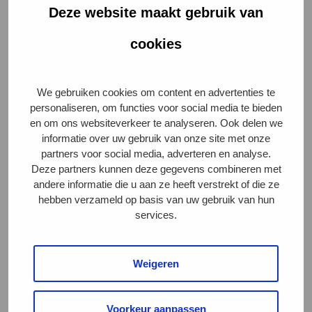
van het Beter Leven keurmerk is een Belplume
Deze website maakt gebruik van
certificaat voldoende en hoeft niet aanvullend een IKB
cookies
Kip certificaat aanwezig te zijn.
Label Rouge
We gebruiken cookies om content en advertenties te
personaliseren, om functies voor social media te bieden
Label Rouge’
Onder het ‘
worden in Frankrijk kippen in
en om ons websiteverkeer te analyseren. Ook delen we
verschillende productiesystemen gehouden.
informatie over uw gebruik van onze site met onze
partners voor social media, adverteren en analyse.
Afhankelijk van het gebruikte productiesysteem
Deze partners kunnen deze gegevens combineren met
Label Rouge
kunnen ‘
’ kippen(-vlees) voor 2 of 3
andere informatie die u aan ze heeft verstrekt of die ze
sterren van het Beter Leven keurmerk in aanmerking
hebben verzameld op basis van uw gebruik van hun
komen.
services.
Daarnaast heeft de Dierenbescherming besloten dat
Weigeren
Label Rouge’
een ‘
certificaat wordt erkend als
ketenkwaliteitssysteem voor de scopes Vleeskuiken 1,
2 en 3 sterren.
Voorkeur aanpassen