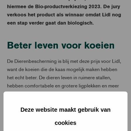
hiermee de Bio-productverkiezing 2023.
De jury
verkoos het product als winnaar omdat Lidl nog
een stap verder gaat dan biologisch.
Beter leven voor koeien
De Dierenbescherming is blij met deze prijs voor Lidl,
want de koeien die de kaas mogelijk maken hebben
het echt beter. De dieren leven in ruimere stallen,
hebben comfortabele en grotere ligplekken en meer
drink- en voederplaatsen zodat deze kuddedieren
samen kunnen eten en drinken. Daarnaast staan ze
Deze website maakt gebruik van
minstens 180 dagen per jaar en 8 uur per dag in de
wei (=maximale weidegang). Ook voldoen de
cookies
melkveebedrijven aan extra criteria op het gebied van