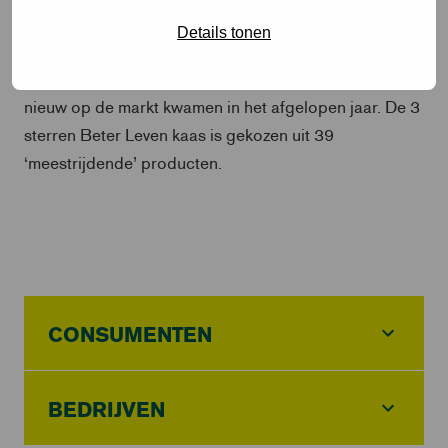
ontwikkelingen die het leven van koeien verrijkt.
Details tonen
De
Bio-productverkiezing 2023
is een
complimentsprijs voor biologische producten die
nieuw op de markt kwamen in het afgelopen jaar. De 3
sterren Beter Leven kaas is gekozen uit 39
‘meestrijdende’ producten.
CONSUMENTEN
BEDRIJVEN