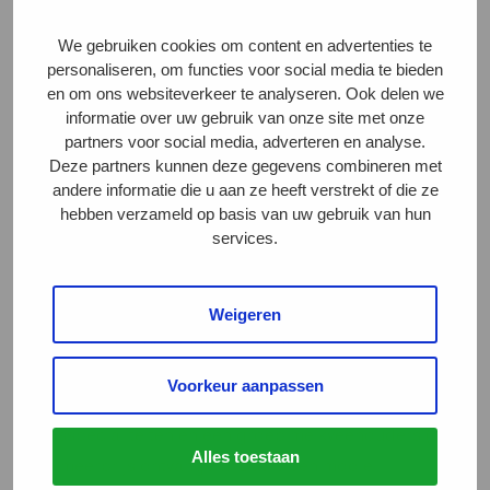
milieu en biodiversiteit. Dat vinden wij wel een
erebenoeming waard! Eén van de boeren die
We gebruiken cookies om content en advertenties te
personaliseren, om functies voor social media te bieden
aangesloten is bij het produceren van deze 3 sterren
en om ons websiteverkeer te analyseren. Ook delen we
Beter Leven kaas is Henk Besten. Onlangs
informatie over uw gebruik van onze site met onze
publiceerden we een bericht over zijn melkveehouderij
partners voor social media, adverteren en analyse.
en werkwijze. Lees meer over het
leven van zijn koeien
.
Deze partners kunnen deze gegevens combineren met
andere informatie die u aan ze heeft verstrekt of die ze
hebben verzameld op basis van uw gebruik van hun
Naast prijs ook nominatie
services.
Lidl is met deze keten eveneens genomineerd voor
Weigeren
de
Deltaplan Veehouderij Awards
2023. De
supermarkt is een nauwe, lange termijn samenwerking
Voorkeur aanpassen
aangegaan met VanderSterre, Rouveen
Kaasspecialiteiten en een groep melkveehouders (die
Alles toestaan
een meerprijs ontvangen). Dat is een mooie