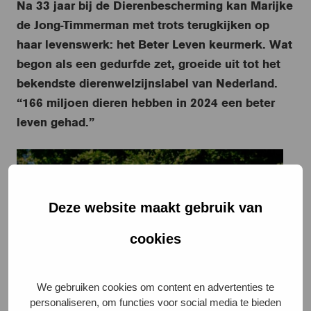
Na 33 jaar bij de Dierenbescherming kan Marijke
de Jong-Timmerman met trots terugkijken op
haar levenswerk: het Beter Leven keurmerk. Wat
begon als een gedurfde zet, groeide uit tot het
bekendste dierenwelzijnslabel van Nederland.
“166 miljoen dieren hebben in 2024 een beter
leven gehad.”
Deze website maakt gebruik van
cookies
We gebruiken cookies om content en advertenties te
personaliseren, om functies voor social media te bieden