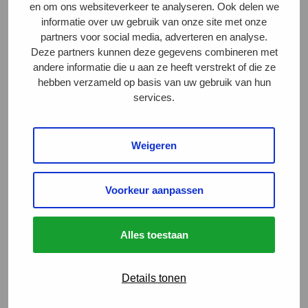
Het was 2007 toen Marijke de Jong-Timmerman
en om ons websiteverkeer te analyseren. Ook delen we
informatie over uw gebruik van onze site met onze
samen met (inmiddels) oud-collega Bert van den Berg
partners voor social media, adverteren en analyse.
de definitieve sprong in het diepe waagde. De
Deze partners kunnen deze gegevens combineren met
vleessector werd op dat moment al jaren geteisterd
andere informatie die u aan ze heeft verstrekt of die ze
hebben verzameld op basis van uw gebruik van hun
door schandalen – van plofkippen tot dioxine – en
services.
supermarkten voelden de druk van actiegroepen die
opkwamen voor de dieren.
Weigeren
“De veehouderij stond er niet goed op. Besmet vlees,
leghennen, stallen die ontruimd moesten worden,
Voorkeur aanpassen
noem maar op. We zochten een manier om
dierenwelzijn voor iedereen bereikbaar te maken,”
vertelt Marijke. “Vanuit de consumenten én de
Alles toestaan
supermarkten was daar duidelijk vraag naar.”
Details tonen
Lees het volledige artikel dat op 7 augustus 2025
werd gepubliceerd in de Telegraaf
hier.