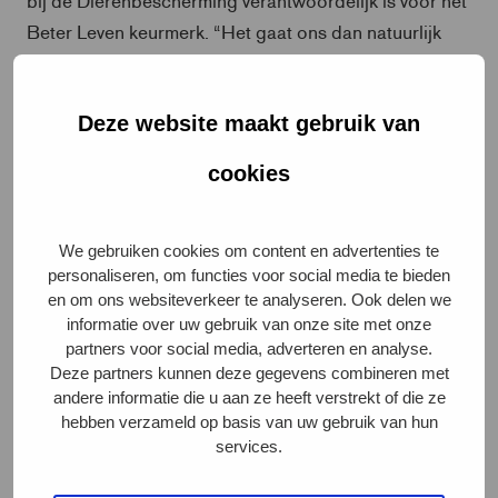
Beter Leven keurmerk. “Het gaat ons dan natuurlijk
wel om alle boeren die de afgelopen tien jaar hebben
bijgedragen aan het diervriendelijker maken van de
Deze website maakt gebruik van
veehouderij”. Volgens De Jong zijn dat de boeren die
hun nek hebben uitgestoken door dieren meer ruimte
cookies
te geven en meer mogelijkheden om hun natuurlijk
gedrag te tonen.
We gebruiken cookies om content en advertenties te
personaliseren, om functies voor social media te bieden
en om ons websiteverkeer te analyseren. Ook delen we
informatie over uw gebruik van onze site met onze
partners voor social media, adverteren en analyse.
Deze partners kunnen deze gegevens combineren met
andere informatie die u aan ze heeft verstrekt of die ze
hebben verzameld op basis van uw gebruik van hun
services.