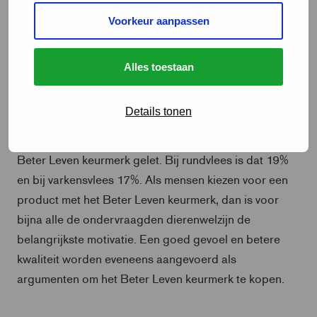
motivatie onder
Voorkeur aanpassen
Niet anders dan in de eerdere GfK- onderzoeken zijn
Alles toestaan
kopers primair gericht op versheid, prijs van vlees en
smaak bij het maken van een aankoopkeuze van
Details tonen
varkensvlees, kip of rund. Bij kip wordt door de
meeste mensen (23%) op de aanwezigheid van het
Beter Leven keurmerk gelet. Bij rundvlees is dat 19%
en bij varkensvlees 17%. Als mensen kiezen voor een
product met het Beter Leven keurmerk, dan is voor
bijna alle de ondervraagden dierenwelzijn de
belangrijkste motivatie. Een goed gevoel en betere
kwaliteit worden eveneens aangevoerd als
argumenten om het Beter Leven keurmerk te kopen.