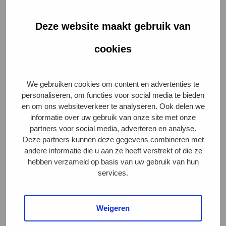
keurmerken zoals EKO en biologisch dus royaal
voorbij. Positief is ook dat bijna 60% van de mensen
Deze website maakt gebruik van
weet waar het keurmerk voor staat. In 2017 was dat
nog 45%. Vrije uitloop wordt genoemd, maar ook ‘een
cookies
beter leven voor de dieren’ en ‘betere
leefomstandigheden’.
We gebruiken cookies om content en advertenties te
De helft van de boodschappers eet 4 dagen of minder
personaliseren, om functies voor social media te bieden
en om ons websiteverkeer te analyseren. Ook delen we
per week vlees en ook zijn er nog steeds mensen die
informatie over uw gebruik van onze site met onze
dagelijks vlees eten (14%). Het belangrijkste
partners voor social media, adverteren en analyse.
eetmoment om vlees te nuttigen is het avondeten
Deze partners kunnen deze gegevens combineren met
(97%) of tijdens de lunch (54%). Vleeswaren wordt
andere informatie die u aan ze heeft verstrekt of die ze
hebben verzameld op basis van uw gebruik van hun
door de respondenten wekelijks het meest gekocht
services.
69% , ten opzichte van 54% vers verpakt vlees.
Weigeren
Dierenwelzijn belangrijke