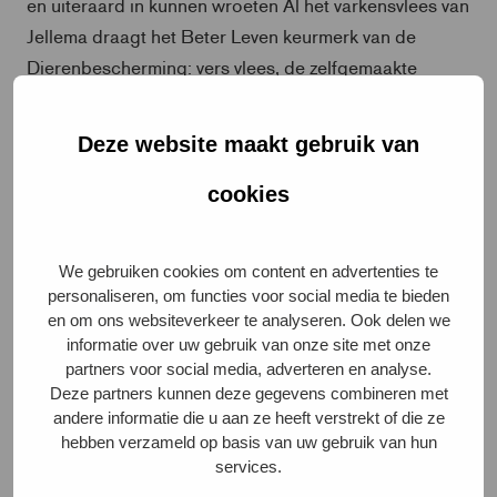
en uiteraard in kunnen wroeten Al het varkensvlees van
Jellema draagt het Beter Leven keurmerk van de
Dierenbescherming: vers vlees, de zelfgemaakte
vleeswaren, salades, broodjes maar ook varkensvlees
voor catering en barbecue.
Deze website maakt gebruik van
cookies
We gebruiken cookies om content en advertenties te
personaliseren, om functies voor social media te bieden
en om ons websiteverkeer te analyseren. Ook delen we
informatie over uw gebruik van onze site met onze
partners voor social media, adverteren en analyse.
Deze partners kunnen deze gegevens combineren met
andere informatie die u aan ze heeft verstrekt of die ze
Praktische methode
hebben verzameld op basis van uw gebruik van hun
services.