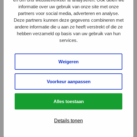
supermarkten in Nederland het voorbeeld van Jumbo
informatie over uw gebruik van onze site met onze
volgen en daarmee 1 ster Beter Leven zuivel de
partners voor social media, adverteren en analyse.
nieuwe standaard wordt in de markt. Zo maken we
Deze partners kunnen deze gegevens combineren met
andere informatie die u aan ze heeft verstrekt of die ze
samen echt het verschil op het gebied van
hebben verzameld op basis van uw gebruik van hun
dierenwelzijn, de natuur en het milieu: voor een beter
services.
leven voor álle dieren op en rondom het boerenerf:
koe, kalf, insecten, bijen, vlinders en
Weigeren
boerenlandvogels.”
De Dierenbescherming ziet graag dat ook andere
Voorkeur aanpassen
supermarkten geïnspireerd raken door deze stap van
Jumbo. Vanaf juni a.s. is de uitbreiding van het
Alles toestaan
zuivelassortiment een feit en beschikbaar in alle
Jumbo winkels en online, zo valt te lezen in het
persbericht
van Jumbo.
Details tonen