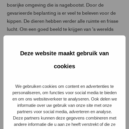
bosrijke omgeving die is nagebootst. Door de
gevarieerde beplanting is er veel te beleven voor de
kippen. De dieren hebben verder alle ruimte en frisse
lucht. Om een goed beeld te krijgen van ’s werelds
modernste kippenstal kun je het beste even de site van
Kipster bezoeken, waar alle bijzondere innovaties zijn
terug te vinden.
Deze website maakt gebruik van
cookies
We gebruiken cookies om content en advertenties te
personaliseren, om functies voor social media te bieden
en om ons websiteverkeer te analyseren. Ook delen we
informatie over uw gebruik van onze site met onze
partners voor social media, adverteren en analyse.
Deze partners kunnen deze gegevens combineren met
andere informatie die u aan ze heeft verstrekt of die ze
Dik verdiend