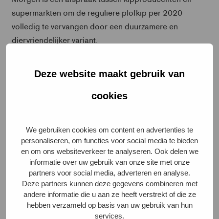
supermarkten om de reguliere plofkip per 2020
volledig te vervangen door een duurzamere en
diervriendelijker variant.
ACM staat verduurzaming
Deze website maakt gebruik van
in de weg
cookies
Staatssecretaris Dijksma zegt in een eerste reactie het
We gebruiken cookies om content en advertenties te
jammer te vinden de ACM de Kip van Morgen in strijd
personaliseren, om functies voor social media te bieden
en om ons websiteverkeer te analyseren. Ook delen we
acht met de mededingingsregels. “Vooral nu de sector
informatie over uw gebruik van onze site met onze
de handschoen oppakt en het dierenwelzijn wil
partners voor social media, adverteren en analyse.
verbeteren.” Ook de Dierenbescherming vindt dat de
Deze partners kunnen deze gegevens combineren met
ACM verduurzaming in de weg staat met het
andere informatie die u aan ze heeft verstrekt of die ze
hebben verzameld op basis van uw gebruik van hun
toepassen van de regels, ook al is de Kip van Morgen
services.