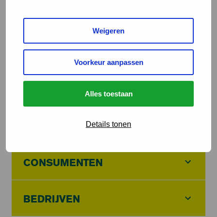
nog lang niet diervriendelijk genoeg. De kip krijgt dan
ook geen ster van het Beter Leven keurmerk van de
Dierenbescherming.
Weigeren
Lees onze reactie op het rapport van de Autoriteit
Voorkeur aanpassen
Consument en Markt op
de website van de
Dierenbescherming
.
Alles toestaan
Details tonen
CONSUMENTEN
BEDRIJVEN