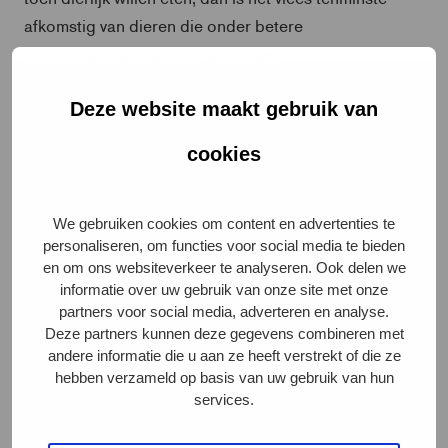
afkomstig van dieren die onder betere
leefomstandigheden zijn gehouden.
De Dierenbescherming is blij om te zien dat steeds
Deze website maakt gebruik van
meer aanbieders van vlees deze trend najagen.
cookies
Marijke de Jong, Programmamanager Beter Leven
de ontwikkeling past helemaal binnen de
keurmerk: “
We gebruiken cookies om content en advertenties te
plannen van ons Deltaplan Veehouderij, waarin een van
personaliseren, om functies voor social media te bieden
de transitiepaden ‘van carnivoor naar omnivoor’
en om ons websiteverkeer te analyseren. Ook delen we
verandering van ons allen zal vergen. Voor de
informatie over uw gebruik van onze site met onze
consument een gedragsverandering om
partners voor social media, adverteren en analyse.
Deze partners kunnen deze gegevens combineren met
diervriendelijkere keuzes te maken en bewust voor
andere informatie die u aan ze heeft verstrekt of die ze
Beter Leven te kiezen, maar dat kan alleen als ook het
hebben verzameld op basis van uw gebruik van hun
assortiment mee verandert. Ik ben zeer blij met de
services.
ontwikkelingen in de markt die zich momenteel laten