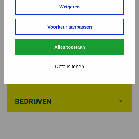
zien”.
Weigeren
Meer informatie over de stappen van Unox lees je in
persbericht
het
.
Voorkeur aanpassen
Alles toestaan
Details tonen
CONSUMENTEN
BEDRIJVEN