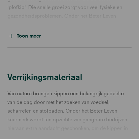
‘plofkip’. Die snelle groei zorgt voor veel fysieke en
gezondheidsproblemen. Onder het Beter Leven
keurmerk zijn alleen langzamer groeiende rassen
toegestaan.
Toon meer
Verrijkingsmateriaal
Van nature brengen kippen een belangrijk gedeelte
van de dag door met het zoeken van voedsel,
scharrelen en stofbaden. Onder het Beter Leven
keurmerk wordt ten opzichte van gangbare bedrijven
hieraan extra aandacht geschonken, om de kippen in
dit gedrag te kunnen voorzien. Zo wordt dagelijks het