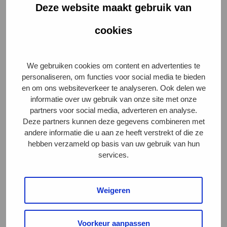
Deze website maakt gebruik van
De beschuldigingen waar Zembla mee komt, noemt de
Dierenbescherming echter zeer serieus en zouden
cookies
kunnen duiden op structurele fraude. Frank Dales:
“hoe het precies in z’n werk zou gaan is op dit moment
niet duidelijk. Dat moet tot op de bodem worden
We gebruiken cookies om content en advertenties te
personaliseren, om functies voor social media te bieden
uitgezocht. Duidelijk is dat een intensivering van de
en om ons websiteverkeer te analyseren. Ook delen we
wetshandhaving in de vleesindustrie een knelpunt is.
informatie over uw gebruik van onze site met onze
Als je mensen niet op heterdaad kunt betrappen, of als
partners voor social media, adverteren en analyse.
Deze partners kunnen deze gegevens combineren met
er een cultuur heerst van intimidatie van controleurs
andere informatie die u aan ze heeft verstrekt of die ze
van de Nederlandse Voedsel- en Warenautoriteit, dan
hebben verzameld op basis van uw gebruik van hun
ligt het gevaar van list en bedrog altijd op de loer”.
services.
Klare wijn
Weigeren
De Dierenbescherming reageert daarom positief op
Voorkeur aanpassen