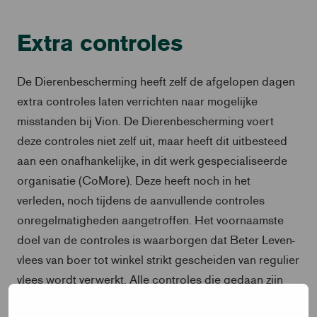
Extra controles
De Dierenbescherming heeft zelf de afgelopen dagen
extra controles laten verrichten naar mogelijke
misstanden bij Vion. De Dierenbescherming voert
deze controles niet zelf uit, maar heeft dit uitbesteed
aan een onafhankelijke, in dit werk gespecialiseerde
organisatie (CoMore). Deze heeft noch in het
verleden, noch tijdens de aanvullende controles
onregelmatigheden aangetroffen. Het voornaamste
doel van de controles is waarborgen dat Beter Leven-
vlees van boer tot winkel strikt gescheiden van regulier
vlees wordt verwerkt. Alle controles die gedaan zijn
duiden erop dat dit ook bij Vion het geval was.