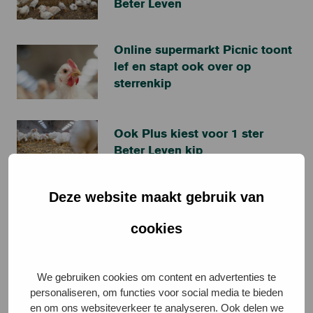
Beter Leven
Online supermarkt Picnic toont
lef en stapt ook over op
sterrenkip
Ook Plus kiest voor 1 ster
Beter Leven kip
Deze website maakt gebruik van
Beter Leven keurmerk meest
bekend
cookies
Jumbo gaat voor kip met Beter
We gebruiken cookies om content en advertenties te
Leven keurmerk
personaliseren, om functies voor social media te bieden
en om ons websiteverkeer te analyseren. Ook delen we