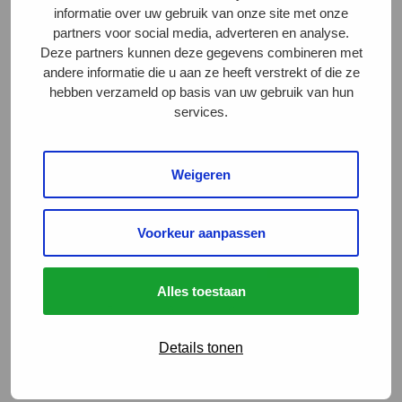
informatie over uw gebruik van onze site met onze
partners voor social media, adverteren en analyse.
Snackbarketen Smullers krijgt
Deze partners kunnen deze gegevens combineren met
Beter Leven keurmerk
andere informatie die u aan ze heeft verstrekt of die ze
hebben verzameld op basis van uw gebruik van hun
services.
Na Albert Heijn kiest nu ook
Lidl voor Beter Leven kip
Weigeren
Voorkeur aanpassen
1
2
3
4
5
Alles toestaan
6
7
8
9
…
22
Details tonen