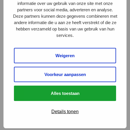
informatie over uw gebruik van onze site met onze
Supermarkten stappen over op
partners voor social media, adverteren en analyse.
kipvleeswaren met Beter Leven
Deze partners kunnen deze gegevens combineren met
keurmerk
andere informatie die u aan ze heeft verstrekt of die ze
hebben verzameld op basis van uw gebruik van hun
services.
Vleesaanbieders kiezen voor
diervriendelijker aanbod
Weigeren
Voorkeur aanpassen
1
…
3
4
5
Alles toestaan
6
7
8
9
…
22
Details tonen