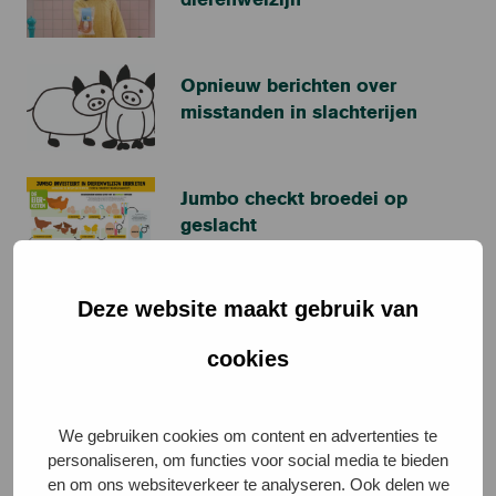
Opnieuw berichten over
misstanden in slachterijen
Jumbo checkt broedei op
geslacht
Deze website maakt gebruik van
Kipster opent nieuwe 3 sterren
kippenstallen
cookies
Kies met kerst voor eieren,
We gebruiken cookies om content en advertenties te
zuivel of vlees met sterren
personaliseren, om functies voor social media te bieden
en om ons websiteverkeer te analyseren. Ook delen we