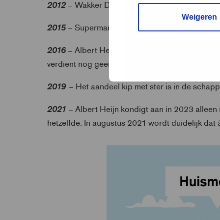
2012
– Wakker Dier begint haar ‘plofkipcampag
Weigeren
2015
– Supermarkt Lidl meldt de Dierenbescherm
2016
– Albert Heijn, Jumbo en Lidl stoppen met
verdient nog geen ster.
2019
– Het aandeel kip met ster is in de schap
2021
– Albert Heijn kondigt aan in 2023 allee
hetzelfde. In augustus 2021 wordt duidelijk da