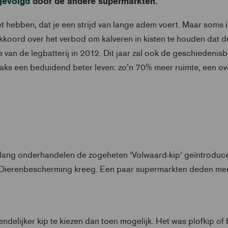
gevolgd
door de andere supermarkten.
 hebben, dat je een strijd van lange adem voert. Maar soms i
koord over het verbod om kalveren in kisten te houden dat 
e van de legbatterij in 2012. Dit jaar zal ook de geschiedeni
traks een beduidend beter leven: zo’n 70% meer ruimte, een ov
a lang onderhandelen de zogeheten ‘Volwaard-kip’ geïntroduc
Dierenbescherming kreeg. Een paar supermarkten deden mee en 
delijker kip te kiezen dan toen mogelijk. Het was plofkip of 