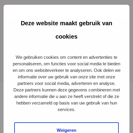
Deze website maakt gebruik van
cookies
Veehouderijen
Ketenregiss
We gebruiken cookies om content en advertenties te
personaliseren, om functies voor social media te bieden
en om ons websiteverkeer te analyseren. Ook delen we
informatie over uw gebruik van onze site met onze
partners voor social media, adverteren en analyse.
Deze partners kunnen deze gegevens combineren met
andere informatie die u aan ze heeft verstrekt of die ze
Op deze pagina vindt u een overzicht van
hebben verzameld op basis van uw gebruik van hun
verschillende bedrijfstypes die deel kunnen nemen aan
services.
het Beter Leven keurmerk. Klik op het icoon voor meer
informatie over het bedrijfstype.
Weigeren