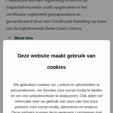
inspectiefrequentie zoals opgenomen in het
certificatie reglement) geïnspecteerd en
gecertificeerd door een Certificatie Instelling op basis
van de bijbehorende Beter Leven criteria.
Show less
Deze website maakt gebruik van
Aanvullende besluiten en
cookies
interpretaties
Na de laatste formele vaststelling van deze criteria zijn
We gebruiken cookies om content en advertenties te
personaliseren, om functies voor social media te bieden
de volgende aanvullende besluiten en interpretaties
en om ons websiteverkeer te analyseren. Ook delen we
afgestemd met de Dierenbescherming. Deze
informatie over uw gebruik van onze site met onze
besluiten/interpretaties zijn weliswaar nog niet
partners voor social media, adverteren en analyse.
Deze partners kunnen deze gegevens combineren met