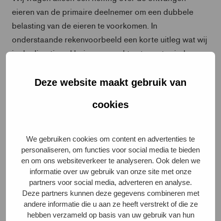
eieren van de primaire deelnemer om een dubbele
belasting van de eieren te voorkomen. In
onderstaande rekenvoorbeeld een korte uitleg wat wij
in de directieverklaring verwachten terug te vinden.
Deze website maakt gebruik van
cookies
We gebruiken cookies om content en advertenties te
tabel rekenvoorbeeld eieren die in de directieverklaring moeten
personaliseren, om functies voor social media te bieden
en om ons websiteverkeer te analyseren. Ook delen we
informatie over uw gebruik van onze site met onze
In dit voorbeeld geeft het pakstation 100 op in de
partners voor social media, adverteren en analyse.
directieverklaring. Er worden 100 eieren geleverd van
Deze partners kunnen deze gegevens combineren met
de pluimveehouder naar het pakstation. Deze eieren
andere informatie die u aan ze heeft verstrekt of die ze
hebben verzameld op basis van uw gebruik van hun
moeten in de directieverklaring staan.