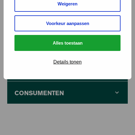
BLk certificaten door CI’s, die daartoe door de SBLk
Weigeren
zijn aangewezen.
Voorkeur aanpassen
Alles toestaan
Details tonen
ZAKELIJK
CONSUMENTEN