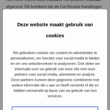
afgerond. Dit betekent dat de Certificatie Instellingen
(CI) die BLk certificatiediensten aanbieden nu door de
RvA kunnen worden geaccrediteerd voor het verlenen
Deze website maakt gebruik van
van deze diensten. De SBLk heeft één CI gevraagd om
het voortouw te nemen, waarna de mogelijkheid wordt
cookies
geboden aan andere CI’s om zich aan te melden voor
accreditatie in het kader van het BLk.
We gebruiken cookies om content en advertenties te
De evaluatie heeft er wel toe geleid, dat het BLk
personaliseren, om functies voor social media te bieden
en om ons websiteverkeer te analyseren. Ook delen we
Certificatiereglement (CR) op een aantal punten is
informatie over uw gebruik van onze site met onze
aangepast. Het betreft geen ingrijpende
partners voor social media, adverteren en analyse.
aanpassingen, maar is wel reden tot een herziene
Deze partners kunnen deze gegevens combineren met
andere informatie die u aan ze heeft verstrekt of die ze
versie van het CR. Deze nieuwe versie, nummer 8.0, is
hebben verzameld op basis van uw gebruik van hun
te vinden op de website (
BLk-Certificatiereglement-
services.
V8.0 pdf
) en treedt in werking op 1 november 2025.
Het CR bevat de werkwijze voor het toekennen van