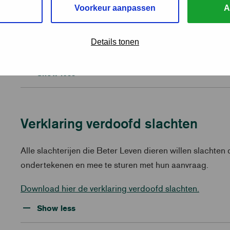
Voorkeur aanpassen
A
Het verhogen van de sanctie voor het veroorzaken v
rund en varken, en het toevoegen van dit criterium 
Details tonen
De wijzigingen gaan per heden, 29-07-2021, in.
Show less
Verklaring verdoofd slachten
Alle slachterijen die Beter Leven dieren willen slachten
ondertekenen en mee te sturen met hun aanvraag.
Download hier de verklaring verdoofd slachten.
Show less