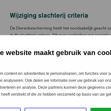
Wijziging slachterij criteria
De Dierenbescherming heeft het noodzakelijk geacht om
in de slachterij criteria. Dit naar aanleiding van recente
Wanneer er sprake is van een hoge impact op dierenwe
e website maakt gebruik van coo
mogelijkheid om een verkorte procedure toe te passen 
passende sancties, te kunnen handhaven. In dit geval b
Content Analysis) op korte termijn.
 content en advertenties te personaliseren, om functies voor s
Gewijzigde criteria betreffen:
e analyseren. Ook delen we informatie over uw gebruik van onz
adverteren en analyse. Deze partners kunnen deze gegevens c
Het opnemen van een aanbeveling voor Video Conte
e heeft verstrekt of die ze hebben verzameld op basis van uw ge
varkens en runderen, en het wijzigen van dit criteri
criterium is al opgenomen bij slachterij kalf. Dit 
is VCA met een realistische doch zo kort mogelijk