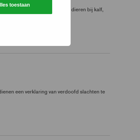
lles toestaan
an onnodig stress en leed bij dieren bij kalf,
bij pluimvee.
 dienen een verklaring van verdoofd slachten te