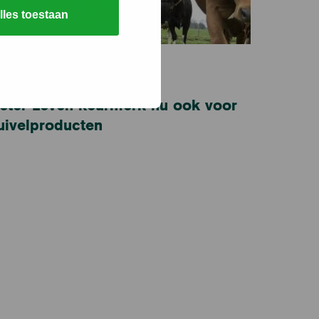
lles toestaan
 april 2019
eter Leven keurmerk nu ook voor
uivelproducten