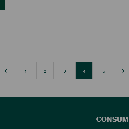
1
2
3
4
5
CONSUM