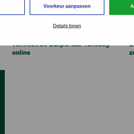
Voorkeur aanpassen
A
Details tonen
29 april 2019
15
Vernieuwde BLkportaal vandaag
B
online
z