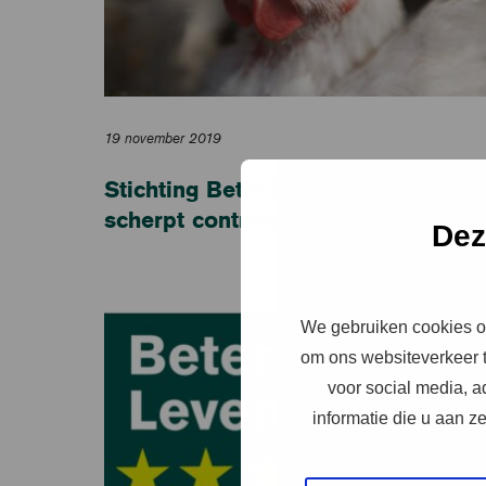
19 november 2019
Stichting Beter Leven keurmerk
scherpt controles op reistijden aan
Dez
We gebruiken cookies om
om ons websiteverkeer t
voor social media, 
informatie die u aan z