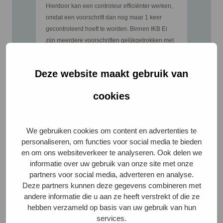
Hierdoor kan een controleur efficiënter werken,
omdat een voorschrift dan nog maar 1 keer
gecontroleerd hoeft te worden. Binnen IKB Ei
zijn meerdere voorschriften gelijkgetrokken met
KAT ofwel Beter Leven keurmerk. Hierdoor
hebben er in de IKB Ei voorschriften al veel
Deze website maakt gebruik van
tekstuele wijzigingen aan voorschriften
plaatsgevonden en zijn er een aantal
cookies
voorschriften samengevoegd met andere
voorschriften. Andersom zullen er in de Beter
Leven keurmerk criteria voor Leghennen
We gebruiken cookies om content en advertenties te
mogelijk (tekstuele) wijzigingen volgen om deze
personaliseren, om functies voor social media te bieden
criteria gelijk te trekken met IKB voorschriften.
en om ons websiteverkeer te analyseren. Ook delen we
informatie over uw gebruik van onze site met onze
partners voor social media, adverteren en analyse.
Deze partners kunnen deze gegevens combineren met
andere informatie die u aan ze heeft verstrekt of die ze
hebben verzameld op basis van uw gebruik van hun
services.