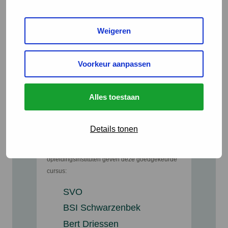
Weigeren
Voorkeur aanpassen
Goedgekeurde cursussen voor
slachthuispersoneel
Alles toestaan
Voor varkens- en rundveeslachterijen dient het
personeel dat werkt met levende dieren
minimaal eens in de drie jaar een door de
Details tonen
Dierenbescherming goedgekeurde cursus
dierenwelzijn te volgen. De volgende erkende
opleidingsinstituten geven deze goedgekeurde
cursus:
SVO
BSI Schwarzenbek
Bert Driessen