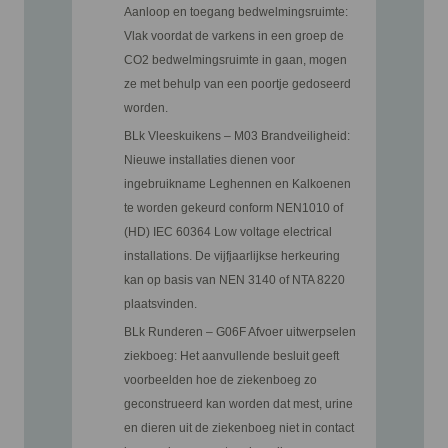
Aanloop en toegang bedwelmingsruimte:
Vlak voordat de varkens in een groep de
CO2 bedwelmingsruimte in gaan, mogen
ze met behulp van een poortje gedoseerd
worden.
BLk Vleeskuikens – M03 Brandveiligheid:
Nieuwe installaties dienen voor
ingebruikname Leghennen en Kalkoenen
te worden gekeurd conform NEN1010 of
(HD) IEC 60364 Low voltage electrical
installations. De vijfjaarlijkse herkeuring
kan op basis van NEN 3140 of NTA 8220
plaatsvinden.
BLk Runderen – G06F Afvoer uitwerpselen
ziekboeg: Het aanvullende besluit geeft
voorbeelden hoe de ziekenboeg zo
geconstrueerd kan worden dat mest, urine
en dieren uit de ziekenboeg niet in contact