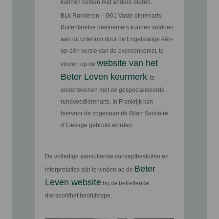
kunnen komen met andere dieren.
BLk Runderen – G01 Vaste dierenarts:
Buitenlandse deelnemers kunnen voldoen
aan dit criterium door de Engelstalige één-
op-één versie van de overeenkomst, te
website van het
vinden op de
Beter Leven keurmerk
, te
ondertekenen met de gespecialiseerde
rundveedierenarts. In Frankrijk kan
hiervoor de zogenaamde Bilan Sanitaire
d’Elevage gebruikt worden.
De volledige aanvullende conceptbesluiten en
Beter
interpretaties zijn te vinden op de
Leven website
bij de betreffende
diersoort/het bedrijfstype.