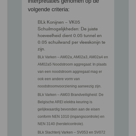
interpretaties genomen op de
volgende criteria:
BLk Konijnen – VK05
Schuilmogelijkheden: De juiste
hoeveelheid dient 0.05 tunnel en
0.05 schuilwand per vleeskonijn te
zijn.
BLk Varken – AM02a, AM02a3, AM02a4 en
AM02a5 Noodstroom aggregaat: In plaats
van een noodstroom aggregaat mag er
ook een andere vorm van
noodstroomvoorziening aanwezig zijn.
BLk Varken – AM03 Brandveiligheid: De
Belgische AREI elektra keuring is
gelijkwaardig bevonden aan de eisen
conform NEN 1010 (ingangscontrole) en
NEN 3140 (herstelcontrole).
BLk Slachterij Varken – SV053 en SV072