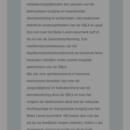
verbetermogelijkheden ten aanzien van de
betrouwbare borging en waardevolle
dienstverlening te achterhalen. Het onderzoek
betreft de werkzaamheden van de SBLk en gaat
dus niet over het Beter Leven keurmerk zelf of
de rol van de Dierenbescherming. Een
marktonderzoeksbureau zal het
klanttevredenheidsonderzoek de komende twee
maanden uitzetten onder zoveel mogelijk
deelnemers van de SBLk.
We zijn zeer geïnteresseerd in hoeverre
deelnemers tevreden zijn over de
zorgvuldigheid en betrokkenheid van de
dienstverlening door de SBLk en hoe het
volgens de deelnemers staat met de robuuste,
rechtvaardige en transparante borging van het
Beter Leven keurmerk. Wij hopen dan ook dat
wij op uw feedback mogen rekenen, indien u als
deelnemer gevraagd wordt om deze korte